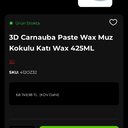
Ürün Stokta
3D Carnauba Paste Wax Muz
Kokulu Katı Wax 425ML
3D
SKU:
412OZ32
₺8.749,98 TL
(KDV Dahil)