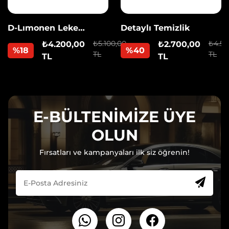
D-Lımonen Leke
Detaylı Temizlik
Sökücü
₺5.100,00
₺4.50
₺4.200,00
₺2.700,00
%18
%40
TL
TL
TL
TL
E-BÜLTENİMİZE ÜYE
OLUN
Fırsatları ve kampanyaları ilk siz öğrenin!