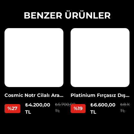
BENZER ÜRÜNLER
Cosmic Notr Cilalı Araç
Platinium Fırçasız Dış
Yıkama
Yıkama
₺5.700,00
₺8.100
₺4.200,00
₺6.600,00
%27
%19
TL
TL
TL
TL