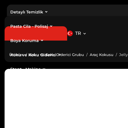
Detaylı Temizlik
Pasta Cila - Polisaj
TR
Boya Koruma
Ürünler
Koku ve Koku Giderici
Koku ve Koku Giderici Grubu
Araç Kokusu
Jell
Stant - Makine
MARKALAR