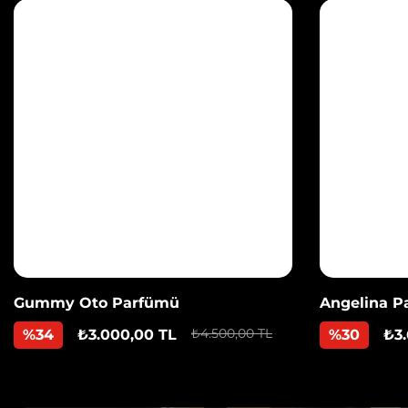
Gummy Oto Parfümü
Angelina P
₺4.500,00 TL
%34
₺3.000,00 TL
%30
₺3.