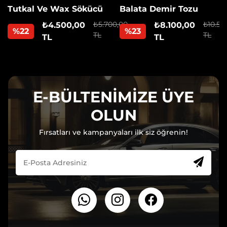
Tutkal Ve Wax Sökücü
Balata Demir Tozu
₺5.700,00
₺10.50
₺4.500,00
₺8.100,00
%22
%23
TL
TL
TL
TL
E-BÜLTENİMİZE ÜYE
OLUN
Fırsatları ve kampanyaları ilk siz öğrenin!