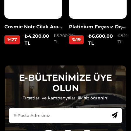
Cosmic Notr Cilalı Araç
Platinium Fırçasız Dış
Yıkama
Yıkama
₺5.700,00
₺8.100
₺4.200,00
₺6.600,00
%27
%19
TL
TL
TL
TL
E-BÜLTENİMİZE ÜYE
OLUN
Fırsatları ve kampanyaları ilk siz öğrenin!