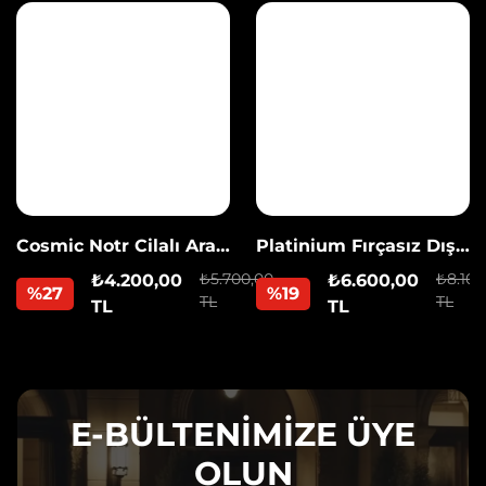
Cosmic Notr Cilalı Araç
Platinium Fırçasız Dış
Yıkama
Yıkama
₺5.700,00
₺8.100
₺4.200,00
₺6.600,00
%27
%19
TL
TL
TL
TL
E-BÜLTENİMİZE ÜYE
OLUN